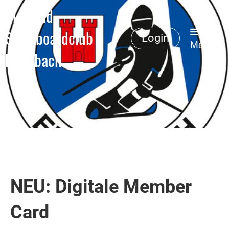
Ski- und
Snowboardclub
Login
Menü
Erlenbach
NEU: Digitale Member
Card