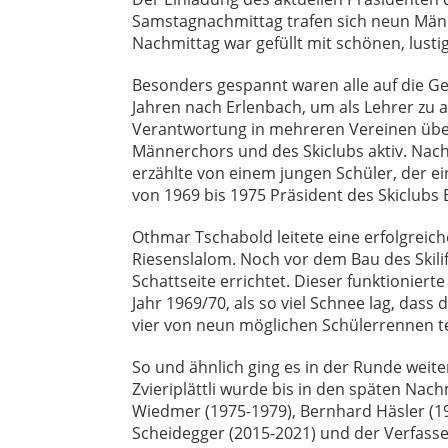
Samstagnachmittag trafen sich neun Männe
Nachmittag war gefüllt mit schönen, lust
Besonders gespannt waren alle auf die Ge
Jahren nach Erlenbach, um als Lehrer zu a
Verantwortung in mehreren Vereinen über
Männerchors und des Skiclubs aktiv. Nach 
erzählte von einem jungen Schüler, der e
von 1969 bis 1975 Präsident des Skiclubs
Othmar Tschabold leitete eine erfolgreich
Riesenslalom. Noch vor dem Bau des Skili
Schattseite errichtet. Dieser funktionier
Jahr 1969/70, als so viel Schnee lag, das
vier von neun möglichen Schülerrennen t
So und ähnlich ging es in der Runde weit
Zvieriplättli wurde bis in den späten Na
Wiedmer (1975-1979), Bernhard Häsler (19
Scheidegger (2015-2021) und der Verfasse