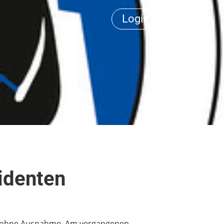
Login
Menü
identen
ten ohne Ausnahme. Am vergangenen