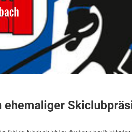
nbach
n ehemaliger Skiclubpräs
 des Skiclubs Erlenbach folgten alle ehemaligen Präsiden