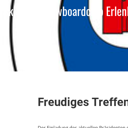
Ski- und Snowboardclub Erle
Freudiges Treffe
Der Einladung des aktuellen Präsidenten