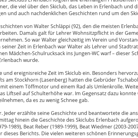
r, die viel über den Skiclub, das Leben in Erlenbach und 
igen und auch nachdenklichen Geschichten rund um den Ski
schichten von Walter Schläppi (92), den die meisten Erlenb
rbeiten. Damals galt für Lehrer Wohnsitzpflicht in der Gem
nehmen. So war Walter gleichzeitig im Verein und Vorstan
seiner Zeit in Erlenbach war Walter als Lehrer und Stadtrat
inen Mädchen-Schulrucksack ins Jungen-WC warf – dieser S
 Erlenbach wurde.
e und ereignisreiche Zeit im Skiclub ein. Besonders hervor
fts am Stockhorn (Lasenberg) hatten die Gebrüder Tschabold
te mit einem Töffmotor und einem Rad als Umlenkrolle. Weit
s das Liftseil auf Schulterhöhe war. Im Gegensatz dazu konn
eilnehmen, da es zu wenig Schnee gab.
er. Jeder erzählte seine Geschichte und beantwortete die an
chmittag hinein die Geschichte des Skiclubs Erlenbach aufge
79-1989), Beat Reber (1989-1999), Beat Wiedmer (2003-2007)
r dieses Berichts. Die vielen weiteren schönen Erinnerungs