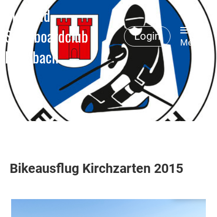
Ski- und
Snowboardclub
Login
Menü
Erlenbach
Bikeausflug Kirchzarten 2015